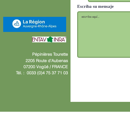
Escriba su mensaje
Pépinières
Tourette
2205 Route d'Aube
nas
07200 Vogüé /
F
RANCE
Tél. : 0033 (0)4 75 37 71 03