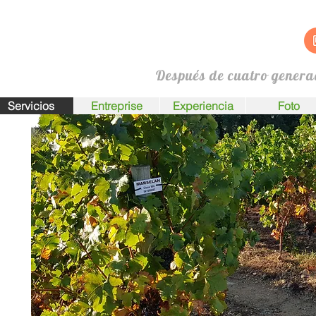
Después de cuatro genera
Servicios
Entreprise
Experiencia
Foto
 las
as de
 que
 sus