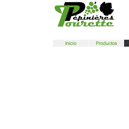
Inicio
Productos
SELECCIONES
MASALES
Su objetivo es mantener
especificaciones y característic
las vides de sus viñedos
garantizan la complejidad de