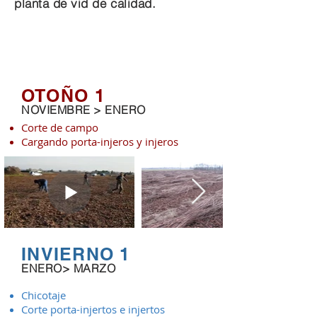
planta de vid de calidad.
RECUERDE PEDIR SUS PLANTAS CON
18 MESES DE ANTELACIÓN PARA
ASEGURARSE DE OBTENER
EL MONTAJE DESEADO
OTOÑO 1
NOVIEMBRE > ENERO
Corte de campo
Cargando porta-injeros y injeros
INVIERNO 1
ENERO> MARZO
Chicotaje
Corte porta-injertos e injertos