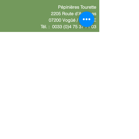
Pépinières
Tourette
2205 Route d'Aube
nas
07200 Vogüé /
F
RANCE
Tél. :
0033 (0)4 75 37 71 03
Contáctenos
Nom :
Su empresa
Su dirección
Su E-mail
Escriba su mensaje